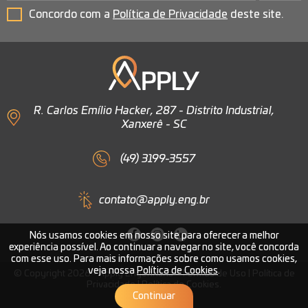
Concordo com a
Política de Privacidade
deste site.
R. Carlos Emílio Hacker, 287 - Distrito Industrial,
Xanxerê - SC
(49) 3199-3557
contato@apply.eng.br
Nós usamos cookies em nosso site para oferecer a melhor
experiência possível. Ao continuar a navegar no site, você concorda
com esse uso. Para mais informações sobre como usamos cookies,
veja nossa
Política de Cookies
.
© Copyright 2026 - Apply Engenharia -
Termos de Uso
|
Política de
Privacidade
|
Política de Cookies
.
Continuar