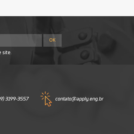
 site.
49) 3199-3557
contato@apply.eng.br